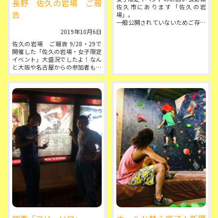
長野 佐久の岩場 ご報
佐久市にあります「佐久の岩
告
場」。
一般公開されていないためご存じ
ない方がほとんどだと思います
2019年10月6日
が、古くから地元のクライマーに
佐久の岩場 ご報告 9/28・29で
愛されてきた素晴ら...
開催した「佐久の岩場・女子限定
イベント」大盛況でしたよ！なん
と大阪や名古屋からの参加者も！
わいわい にぎやかな２日間となり
ました◎
岩...