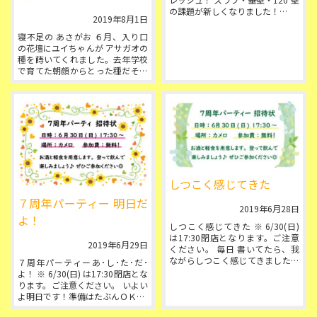
の課題が新しくなりました！
2019年8月1日
今回のゲストセッターは「むっち
寝不足の あさがお ６月、入り口
ゃん」こと植...
の花壇にユイちゃんが アサガオの
種を蒔いてくれました。去年学校
で育てた朝顔からとった種だそう
です。毎日お水をたっぷりあげて
たら、こんなに大...
しつこく感じてきた
７周年パーティー 明日だ
2019年6月28日
よ！
しつこく感じてきた ※ 6/30(日)
は17:30閉店となります。ご注意
2019年6月29日
ください。 毎日 書いてたら、我
ながらしつこく感じてきました。
７周年パーティーあ･し･た･だ･
もう みんな わかってますよ...
よ！ ※ 6/30(日) は17:30閉店とな
ります。ご注意ください。 いよい
よ明日です！準備はたぶんＯＫ。
煮豚も作ったよ！...