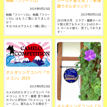
映画「フリーソロ」
ホールド替え完了！新課
題でボルダリング！
2019年9月15日
2019年8月31日
映画「フリーソロ」 映画『フリー
ソロ』はもうご覧になりました
2019年８月 スラブ・垂壁ホール
か？
ド替え完了＆カメコン２ndスター
キヨコはユウさんと一緒に見に行
ト ホールド替え、完了しておりま
ってきました。
す！
疲れてぼーっとしてたらお知らせ
オノルド君が高さ975mの断崖絶
が遅くなってしまいました。ごめ
壁を命綱なしで登るドキュメン
んなさい。
タ...
...
ボルダリングコンペ『カ
メコン』2019
2019年8月23日
カメロのボルダリングコンペ『カ
メコン』スラブ・垂壁 登り納め
カラいと評判の『カメコン』１st
シーズン。落ち込んでる場合では
ボルダリングコンペ『カ