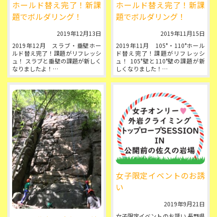
ホールド替え完了！新課
ホールド替え完了！新課
題でボルダリング！
題でボルダリング！
2019年12月13日
2019年11月15日
2019年12月 スラブ・垂壁ホー
2019年11月 105°・110°ホール
ルド替え完了！課題がリフレッシ
ド替え完了！課題がリフレッシ
ュ！ スラブと垂壁の課題が新しく
ュ！ 105°壁と110°壁の課題が新
なりましたよ！
しくなりました！
今回のゲストセッターさんは「た
まず月曜の夜にシールをはがし(お
っちゃん」こと 永井達也さん。...
手伝いしてくだ...
女子限定イベントのお誘
い
2019年9月21日
女子限定イベントのお誘い 長野県