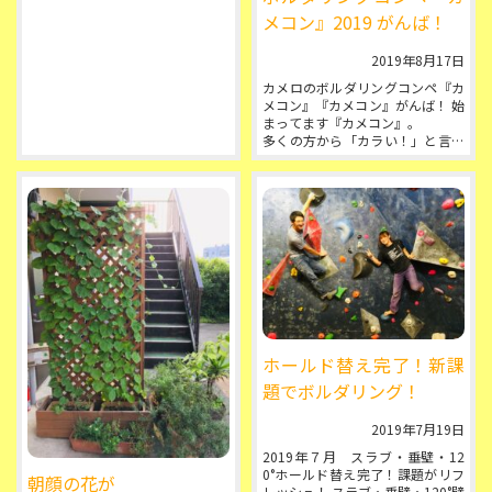
ありません。来週から２ndシーズ
メコン』2019 がんば！
ンが始まりますよ！
...
2019年8月17日
カメロのボルダリングコンペ『カ
メコン』『カメコン』がんば！ 始
まってます『カメコン』。
多くの方から「カラい！」と言わ
れております。そうです、カラく
作ってるんです。だから「...
ホールド替え完了！新課
題でボルダリング！
2019年7月19日
2019年７月 スラブ・垂壁・12
0°ホールド替え完了！課題がリフ
朝顔の花が
レッシュ！ スラブ・垂壁・120°壁