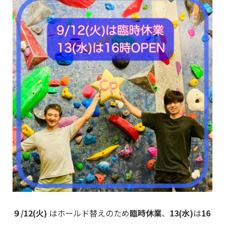
９/12(火)
はホールド替えのため
臨時休業
、
13(水)
は
16