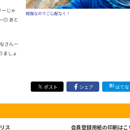
キーじゃ
軽傷なのでご心配なく！
～◎ あと
みなさん一
りましょ
ポスト
シェア
はてな
リス
会員登録用紙の印刷はこ