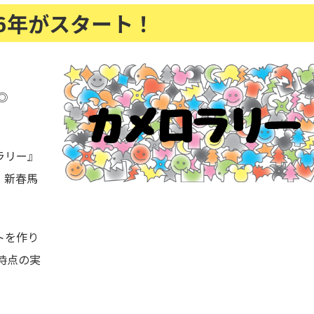
26年がスタート！
◎
ラリー』
、新春馬
トを作り
時点の実