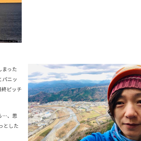
しまった
とパニッ
最終ピッチ
ら…、思
っとした