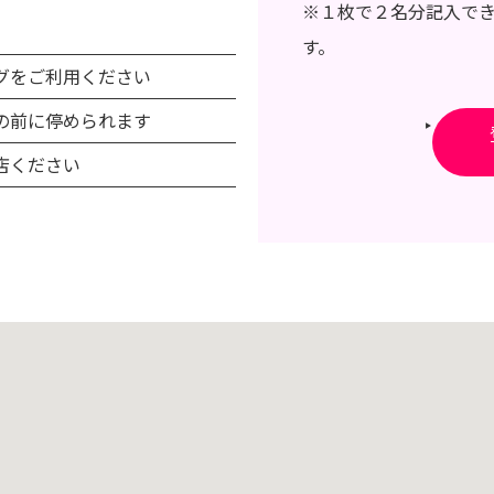
※１枚で２名分記入で
）
す。
グをご利用ください
の前に停められます
店ください