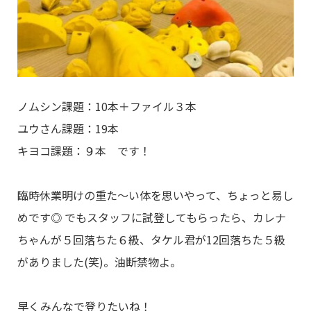
ノムシン課題：10本＋ファイル３本
ユウさん課題：19本
キヨコ課題：９本 です！
臨時休業明けの重た～い体を思いやって、ちょっと易し
めです◎ でもスタッフに試登してもらったら、カレナ
ちゃんが５回落ちた６級、タケル君が12回落ちた５級
がありました(笑)。油断禁物よ。
早くみんなで登りたいね！