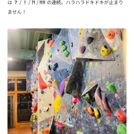
は
？
/
！
/
?!
/
!!!!
の連続。ハラハラドキドキが止まり
ません！