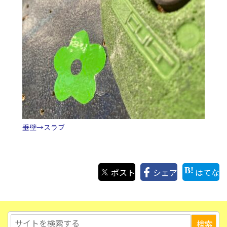
垂壁→スラブ
ポスト
シェア
はてな