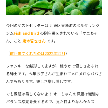
今回のゲストセッターは 江東区東陽町のボルダリング
ジム
Fish and Bird
の副店長をされている「オニちゃ
ん」こと
鬼木哲也さん
です。
（
前回来てくれたのは2022年12月
）
ファンキーな髪形してますが、穏やかで優しさあふれ
る紳士です。今年お子さんが生まれてメロメロなパパさ
んでもあります。優しさ増し増しです。
でも課題は易しくないよ！ オニちゃんの課題は繊細な
バランス感覚を要するので、見た目よりなんかムズ