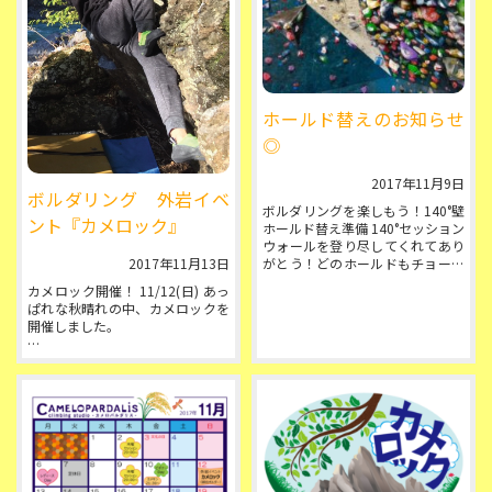
ホールド替えのお知らせ
◎
2017年11月9日
ボルダリング 外岩イベ
ボルダリングを楽しもう！140°壁
ント『カメロック』
ホールド替え準備 140°セッション
ウォールを登り尽してくれてあり
2017年11月13日
がとう！どのホールドもチョーク
がたっぷり乗って満足そうな表情
カメロック開催！ 11/12(日) あっ
してます...
ぱれな秋晴れの中、カメロックを
開催しました。
今回の参加者は全員外岩 初体験。
ダイちゃんとクレちゃんがご案内
しました。 ...