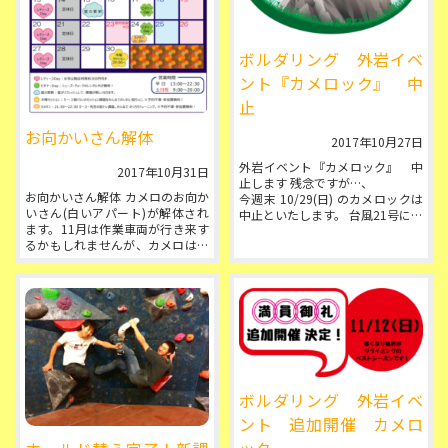
ボルダリング 外岩イベ
ント『カメロック』 中
止
お向かいさん解体
2017年10月27日
外岩イベント『カメロック』 中
2017年10月31日
止します 残念ですが…、
お向かいさん解体 カメロのお向か
今週末 10/29(日) のカメロックは
いさん(白いアパート)が解体され
中止といたします。 台風21号によ
ます。11月は作業車両が行き来す
る大量の降水で増水した多摩川
るかもしれませんが、カメロはい
は、...
つも通り営業しておりますので、
いつも通り登りに来てください
ね...
ボルダリング 外岩イベ
ント 追加開催 カメロ
ック