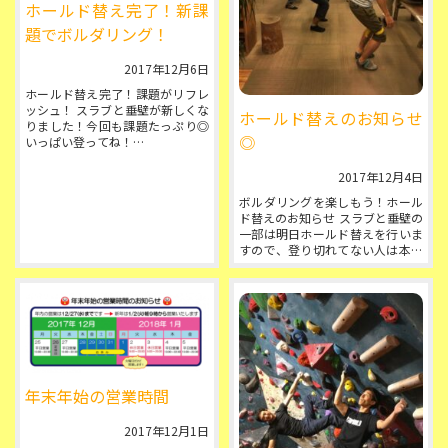
ホールド替え完了！新課
題でボルダリング！
2017年12月6日
ホールド替え完了！課題がリフレ
ッシュ！ スラブと垂壁が新しくな
ホールド替えのお知らせ
りました！今回も課題たっぷり◎
◎
いっぱい登ってね！
今回のセッターは足立区にある
2017年12月4日
『BOULDERS』のイケメン...
ボルダリングを楽しもう！ホール
ド替えのお知らせ スラブと垂壁の
一部は明日ホールド替えを行いま
すので、登り切れてない人は本日
がラストチャンスです！今夜 完登
しましょう◎ 再来週19(...
年末年始の営業時間
2017年12月1日