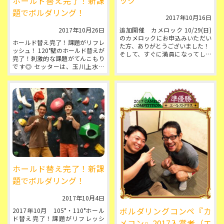
ホールド替え完了！新課
題でボルダリング！
2017年10月16日
追加開催 カメロック 10/29(日)
2017年10月26日
のカメロックにお申込みいただい
ホールド替え完了！課題がリフレ
た方、ありがとうございました！
ッシュ！ 120°壁のホールド替えが
そして、すぐに満員になってしま
完了！刺激的な課題がてんこもり
ったため参加いただけなかった
です◎ セッターは、玉川上水の
方、ごめんなさい。 ...
『JET☆SET』で長年インストラ
クターされ、...
ホールド替え完了！新課
題でボルダリング！
2017年10月4日
ボルダリングコンペ『カ
2017年10月 105°・110°ホール
ド替え完了！課題がリフレッシ
メコン』2017入賞者（エ