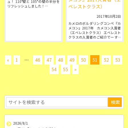
ュ！ 110°壁と 105°の壁の半分を
ベレストクラス）
リフレッシュしました！
今回のゲストセッターは エナジー
クライミングジム 春日部店
2017年10月2日
カメロのボルダリングコンペ『カ
メコン』2017年 カメコン入賞者
（エベレストクラス） エベレスト
クラスの入賞者のご紹介でーす。
優勝は安定のダンナ。
リーチ、パワー、...
«
1
…
46
47
48
49
50
51
52
53
54
55
»
2026/8/1