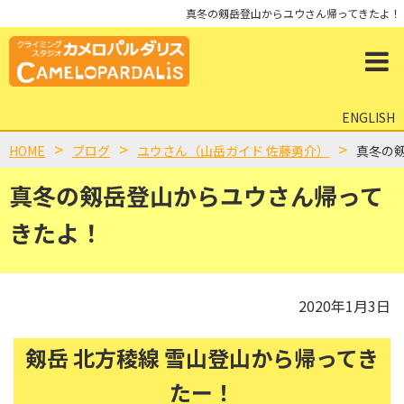
真冬の剱岳登山からユウさん帰ってきたよ！
ENGLISH
HOME
ブログ
ユウさん（山岳ガイド 佐藤勇介）
真冬の
真冬の剱岳登山からユウさん帰って
きたよ！
2020年1月3日
剱岳 北方稜線 雪山登山から帰ってき
たー！