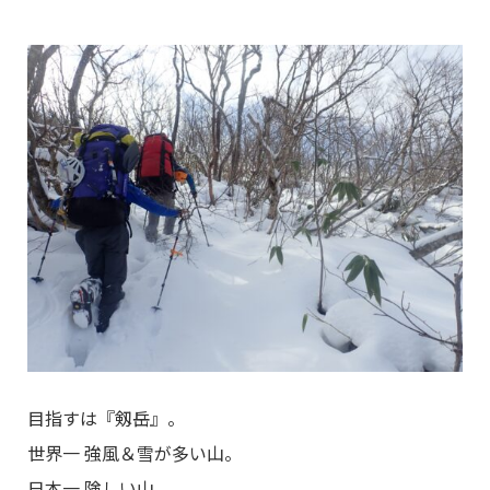
目指すは『剱岳』。
世界一 強風＆雪が多い山。
日本一 険しい山。