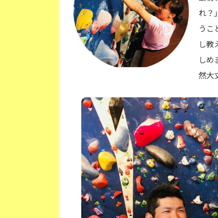
れ？
うこ
し教
しめ
然大