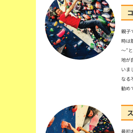
親子
時は
～″
地が
いま
なる
勧め
最初