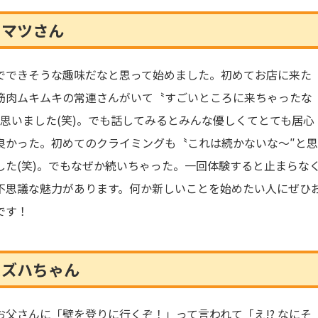
コマツさん
でできそうな趣味だなと思って始めました。初めてお店に来た
筋肉ムキムキの常連さんがいて〝すごいところに来ちゃったな
と思いました(笑)。でも話してみるとみんな優しくてとても居心
良かった。初めてのクライミングも〝これは続かないな～″と
した(笑)。でもなぜか続いちゃった。一回体験すると止まらな
不思議な魅力があります。何か新しいことを始めたい人にぜひ
です！
スズハちゃん
お父さんに「壁を登りに行くぞ！」って言われて「え!? なにそ