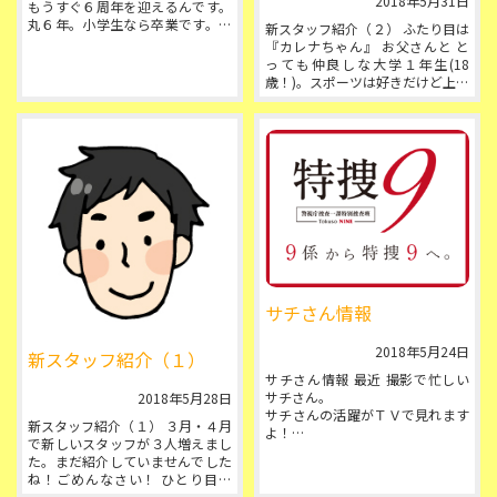
2018年5月31日
もうすぐ６周年を迎えるんです。
丸６年。小学生なら卒業です。少
新スタッフ紹介（２） ふたり目は
しは成長できたのかなぁ。たくさ
『カレナちゃん』 お父さんと と
んの方に...
っても仲良しな大学１年生(18
歳！)。スポーツは好きだけど上手
くできないのがずっと悩みで、高
校時代は...
サチさん情報
2018年5月24日
新スタッフ紹介（１）
サチさん情報 最近 撮影で忙しい
サチさん。
2018年5月28日
サチさんの活躍がＴＶで見れます
新スタッフ紹介（１） ３月・４月
よ！
で新しいスタッフが３人増えまし
来週の 30(水)9:30～テレビ朝日
た。まだ紹介していませんでした
『特捜９』に出演されます♪ 詳し
ね！ごめんなさい！ ひとり目は
くはこちら↓
『ゴハン君』 苗字が白飯(しらい)