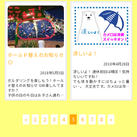
除く５面のうち、右側半分(2....
涼しいよ！
ホールド替えのお知らせ
◎
2018年4月28日
涼しいよ！ 連休初日は晴天！気持
2018年5月5日
ちいいですね！
ボルダリングを楽しもう！ホール
でも体を動かすにはちょっと暑
ド替えのお知らせ GW楽しんでま
い…。 大丈夫です。カメロは冷房
すか？
ついてますよ！
子供の日の今日はお子さん連れの
ひんやり快適な空間でたっぷり登
ファミリーがたくさんご来店くだ
りましょう◎ ...
さいました。パパもママも子供た
ちも大熱中！みんなヘ...
«
1
2
3
4
5
6
7
8
»