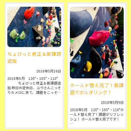
紫 の４色。
サイズは Ｓと Ｍ の２種類です◎
...
ちょびっと修正＆新課題
追加
2018年5月16日
2018年5月 120°・105°・110°
ちょびっと修正＆新課題追
ホールド替え完了！新課
加 昨日の定休日、ユウさんこっそ
題でボルダリング！
りカメロに来て、課題をこっそり
修正。 簡単すぎた２級をピ...
2018年5月9日
2018年5月 120°・105°・110°ホ
ールド替え完了！課題がリフレッ
シュ！ ホールド替え完了です！
今回は140°セッションウォールを