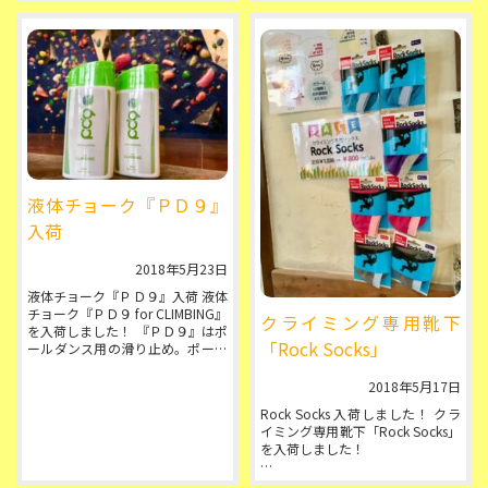
htt...
な...
液体チョーク『ＰＤ９』
入荷
2018年5月23日
液体チョーク『ＰＤ９』入荷 液体
チョーク『ＰＤ９ for CLIMBING』
クライミング専用靴下
を入荷しました！ 『ＰＤ９』はポ
「Rock Socks」
ールダンス用の滑り止め。ポール
ダンサーが白い粉まみれだった
ら、ちょっと美...
2018年5月17日
Rock Socks 入荷しました！ クラ
イミング専用靴下「Rock Socks」
を入荷しました！
色は ブルー／グレー／ピンク／