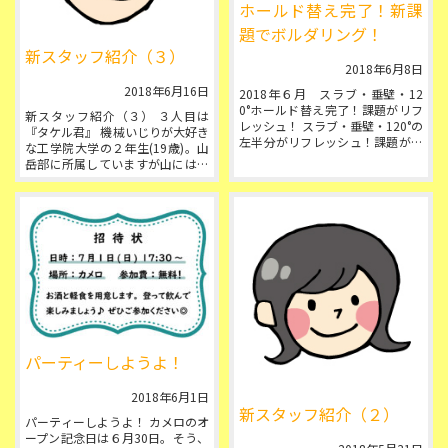
ホールド替え完了！新課
題でボルダリング！
新スタッフ紹介（３）
2018年6月8日
2018年6月16日
2018年６月 スラブ・垂壁・12
0°ホールド替え完了！課題がリフ
新スタッフ紹介（３） ３人目は
レッシュ！ スラブ・垂壁・120°の
『タケル君』 機械いじりが大好き
左半分がリフレッシュ！課題が新
な工学院大学の２年生(19歳)。山
しくなりました。 今回のゲスト
岳部に所属していますが山にはほ
セ...
とんど登っておらず、活動の場は
主にボル...
パーティーしようよ！
2018年6月1日
新スタッフ紹介（２）
パーティーしようよ！ カメロのオ
ープン記念日は６月30日。そう、