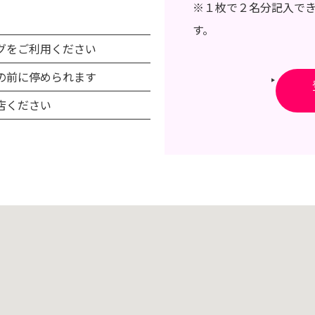
※１枚で２名分記入で
）
す。
グをご利用ください
の前に停められます
店ください