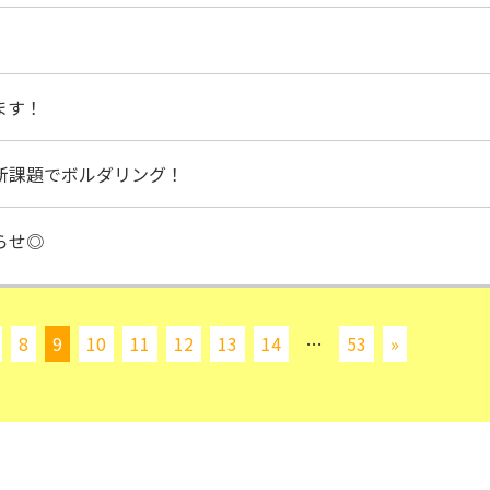
ます！
新課題でボルダリング！
らせ◎
8
9
10
11
12
13
14
…
53
»