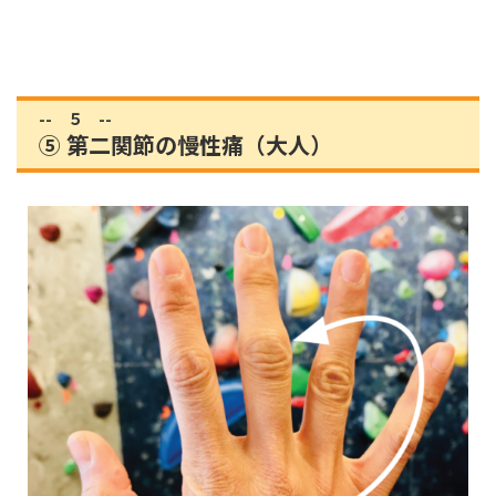
-- ５ --
⑤ 第二関節の慢性痛（大人）