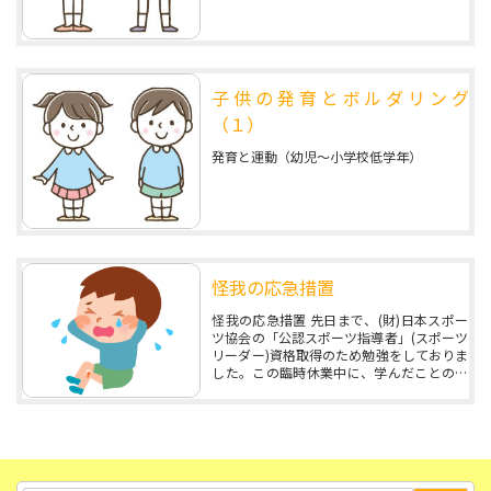
子供の発育とボルダリング
（１）
発育と運動（幼児～小学校低学年）
怪我の応急措置
怪我の応急措置 先日まで、(財)日本スポー
ツ協会の「公認スポーツ指導者」(スポーツ
リーダー)資格取得のため勉強をしておりま
した。この臨時休業中に、学んだことの中
から なるほど～と思ったことをみなさんに
シェアしたいと思います。今回はケガの応
急処置について。
スポーツ活動中にケガをした場合、...