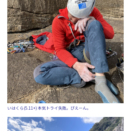
いはくら(5.11+) 本気トライ失敗。ぴえーん。