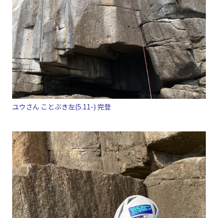
ユウさん ことぶき左(5.11-) 完登