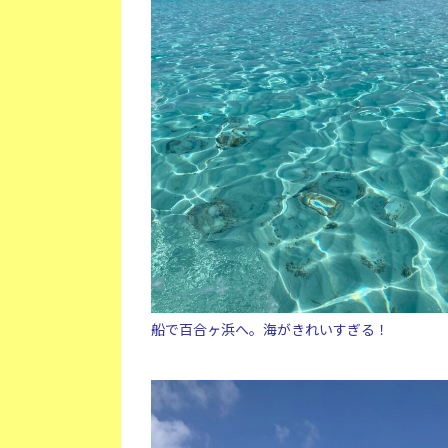
船で百合ヶ浜へ。海がきれいすぎる！