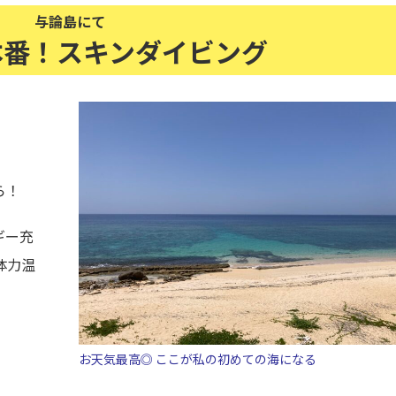
与論島にて
本番！スキンダイビング
ら！
ギー充
体力温
お天気最高◎ ここが私の初めての海になる