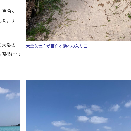
。百合ヶ
した。ナ
ど大潮の
大金久海岸が百合ヶ浜への入り口
時間帯に出