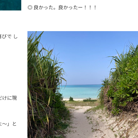
◎ 良かった。良かったー！！！
びで し
だけに現
よ～」と